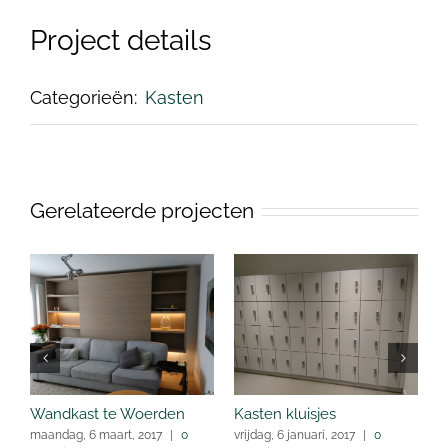
Project details
Categorieën:
Kasten
Gerelateerde projecten
Wandkast te Woerden
Kasten kluisjes
O
maandag, 6 maart, 2017
|
0
vrijdag, 6 januari, 2017
|
0
v