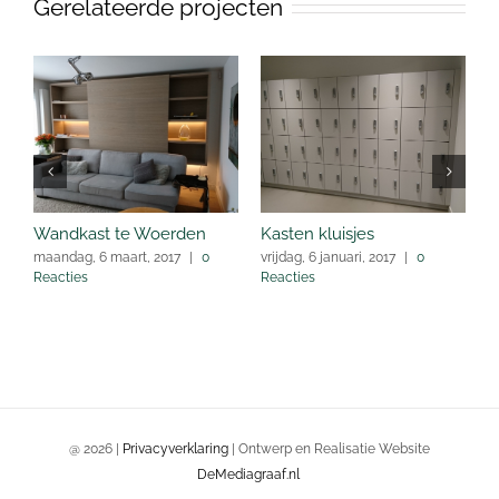
Gerelateerde projecten
Wandkast te Woerden
Kasten kluisjes
O
maandag, 6 maart, 2017
|
0
vrijdag, 6 januari, 2017
|
0
v
Reacties
Reacties
R
@
2026 |
Privacyverklaring
| Ontwerp en Realisatie Website
DeMediagraaf.nl