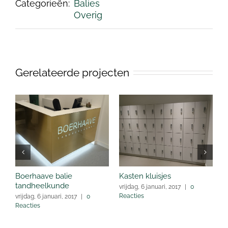
Categorieën:
Balies
Overig
Gerelateerde projecten
Boerhaave balie
Kasten kluisjes
K
tandheelkunde
vrijdag, 6 januari, 2017
|
0
v
Reacties
R
vrijdag, 6 januari, 2017
|
0
Reacties